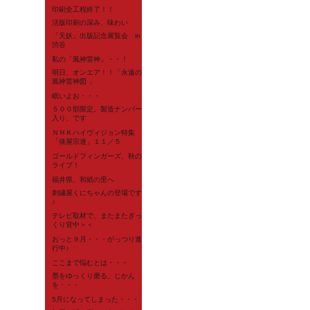
印刷全工程終了！！
活版印刷の深み、味わい
「天妖」出版記念展覧会 in
渋谷
私の「風神雷神」・・！
明日、オンエア！！「永遠の
風神雷神図 」
眠いよお・・・
５００部限定。製造ナンバー
入り、です
ＮＨＫハイヴィジョン特集
「俵屋宗達」１１／５
ゴールドフィンガーズ、秋の
ライブ！
福井県、和紙の里へ
刺繍屋くにちゃんの登場です
♪
テレビ取材で、またまたぎっ
くり背中＞＜
おっと９月・・・がっつり進
行中♪
ここまで悩むとは・・・
墨をゆっくり磨る、じかん
を・・・
5月になってしまった・・・