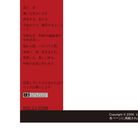
♪
花と、女
嫌いな女がいます
昇天する、女たち
月あかりで、複写するという
こと。
甘味なる、作家VS編集者の
せめぎあい。
朝から雨。バラバラと雨。
名前に、命、吹き込まれ。
世界いち、美しい本を。
中秋の名月に守られて。
応援していただけるかたはク
リックお願いします
↓ ↓ ↓
RSS 2.0
ATOM
Copyright © 2006. 1
各ページに掲載され