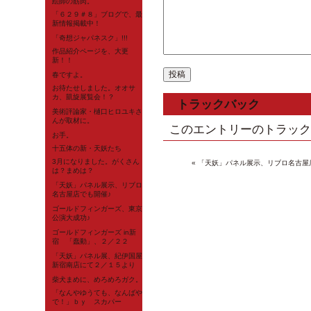
絵師の筋肉。
「６２９＃８」ブログで、最
新情報掲載中！
「奇想ジャパネスク」!!!
作品紹介ページを、大更
新！！
春ですよ。
お待たせしました。オオサ
カ、凱旋展覧会！？
トラックバック
美術評論家・樋口ヒロユキさ
んが取材に。
このエントリーのトラックバックURL 
お手。
十五体の新・天妖たち
3月になりました。がくさん
« 「天妖」パネル展示、リブロ名古屋
は？まめは？
「天妖」パネル展示、リブロ
名古屋店でも開催♪
ゴールドフィンガーズ、東京
公演大成功♪
ゴールドフィンガーズ in新
宿 「蠢動」、２／２２
「天妖」パネル展、紀伊国屋
新宿南店にて２／１５より
柴犬まめに、めろめろガク。
「なんやゆうても、なんばや
で！」ｂｙ スカパー