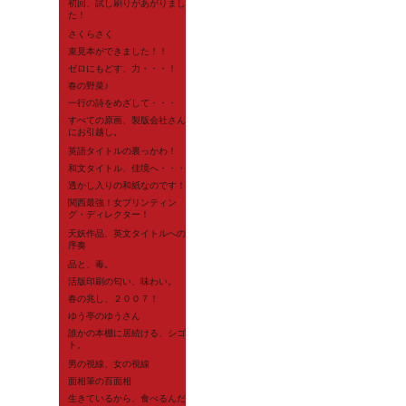
初回、試し刷りがあがりまし
た！
さくらさく
束見本ができました！！
ゼロにもどす、力・・・！
春の野菜♪
一行の詩をめざして・・・
すべての原画、製版会社さん
にお引越し。
英語タイトルの裏っかわ！
和文タイトル、佳境へ・・・
透かし入りの和紙なのです！
関西最強！女プリンティン
グ・ディレクター！
天妖作品、英文タイトルへの
序奏
品と、毒。
活版印刷の匂い、味わい。
春の兆し、２００７！
ゆう亭のゆうさん
誰かの本棚に居続ける、シゴ
ト。
男の視線、女の視線
面相筆の百面相
生きているから、食べるんだ