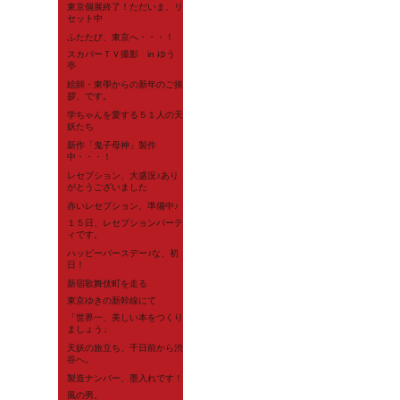
東京個展終了！ただいま、リ
セット中
ふたたび、東京へ・・・！
スカパーＴＶ撮影 in ゆう
亭
絵師・東學からの新年のご挨
拶、です。
学ちゃんを愛する５１人の天
妖たち
新作「鬼子母神」製作
中・・・！
レセプション、大盛況♪あり
がとうございました
赤いレセプション、準備中♪
１５日、レセプションパーテ
ィです。
ハッピーバースデー♪な、初
日！
新宿歌舞伎町を走る
東京ゆきの新幹線にて
「世界一、美しい本をつくり
ましょう」
天妖の旅立ち、千日前から渋
谷へ。
製造ナンバー、墨入れです！
風の男。