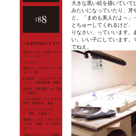
大きな黒い絵を描いていて
みたいになっていたり、牙
と、「まめも美人だよ～」
とちゅーしてくれるけど、
りなさい、っていいます。
い。いい子にしています。
これまでのエントリー
でねえ。
明日６／２０、渋谷にてシー
クレットライブ！！
シュウマイ。
明日から、ポスターハリスギ
ャラリー展
■ 宝島社「このミステリーが
すごい」大賞受賞本、装画！
超大作「天妖花戦」が、完成
した模様！
１８８社長訳『ソクラテスの
弁明 関西弁訳』装画
ゴールドフィンガーズ イ
ン 東京、大盛況！！
禅問答ＬＩＶＥ ＰＡＩＮＴ
ＩＮＧ “金輪” in 下北沢ス
ズナリ
九条ＯＳのストリップ劇場