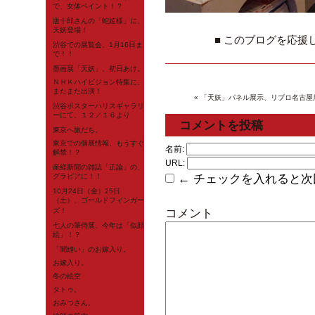
で、女体ペイント！？
唐十郎さんの「蛇姫様」に、
天妖登場！
■ このブログを応援
渋谷での展覧会、1月16日ま
で！！
墨画展「天妖」、初日あけ。
ＮＨＫハイビジョン特集に、
またまた出演！
« 「天妖」パネル展示、リブロ名古屋
渋谷ポスターハリスギャラリ
ーにて、１２／１６より
コメントを投稿
東京へ旅だち。
東京での個展情報、もうすぐ
名前:
解禁！？
URL:
産経新聞の雑誌「正論」の、
← チェックを入れると次
グラビアに！！
10月24日（金）25日
（土）、ゴールドフィンガー
コメント
ズ！
七人の筆侍展、今年は「似顔
絵」！？
「闇縫い」のお嫁入り。
お嫁入り。
冬の絵空
タトゥ。
おみつさん。